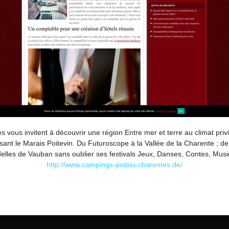
ous invitent à découvrir une région Entre mer et terre au climat privilé
assant le Marais Poitevin. Du Futuroscope à la Vallée de la Charente 
delles de Vauban sans oublier ses festivals Jeux, Danses, Contes, Musi
http://www.campings-poitou-charentes.de/