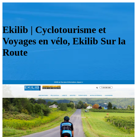
Ekilib | Cyclotou­ris­me et
Voyages en vélo, Ekilib Sur la
Route