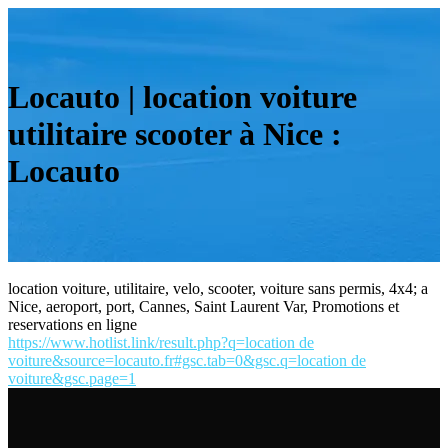
Locauto | location voiture
utilitaire scooter à Nice :
Locauto
location voiture, utilitaire, velo, scooter, voiture sans permis, 4x4; a
Nice, aeroport, port, Cannes, Saint Laurent Var, Promotions et
reservations en ligne
https://www.hotlist.link/result.php?q=location de
voiture&source=locauto.fr#gsc.tab=0&gsc.q=location de
voiture&gsc.page=1